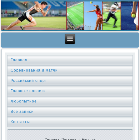
Главная
Соревнования и матчи
Российский спорт
Главные новости
Любопытное
Все записи
Контакты
Сегодня: Пятница, 7 Августа