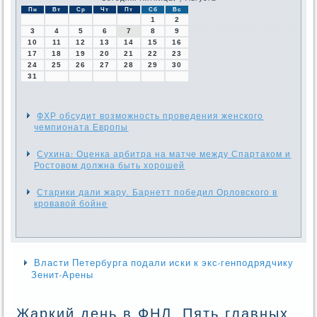
Пн
Вт
Ср
Чт
Пт
Сб
Вс
1
2
3
4
5
6
7
8
9
10
11
12
13
14
15
16
17
18
19
20
21
22
23
24
25
26
27
28
29
30
31
ФХР обсудит возможность проведения женского
чемпионата Европы
Сухина: Оценка арбитра на матче между Спартаком и
Ростовом должна быть хорошей
Старики дали жару. Барнетт победил Орловского в
кровавой бойне
Власти Петербурга подали иски к экс-генподрядчику
Зенит-Арены
Жаркий день в ФНЛ. Пять главных