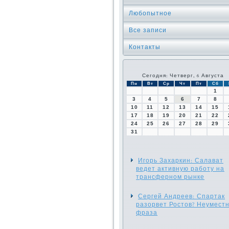
Любопытное
Все записи
Контакты
Сегодня: Четверг, 6 Августа
Пн
Вт
Ср
Чт
Пт
Сб
1
3
4
5
6
7
8
10
11
12
13
14
15
17
18
19
20
21
22
24
25
26
27
28
29
31
Игорь Захаркин: Салават
ведет активную работу на
трансферном рынке
Сергей Андреев: Спартак
разорвет Ростов? Неумест
фраза