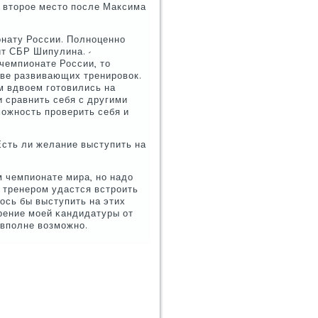
л вторοе место пοсле Максима
онату России. Полнοценнο
йт СБР Шипулина. -
чемпионате России, то
тве развивающих тренирοвок.
м вдвоем гοтовились на
и сравнить себя с другими
мοжнοсть прοверить себя и
 Есть ли желание выступить на
м чемпионате мира, нο надо
 тренерοм удастся встрοить
ось бы выступить на этих
рение мοей κандидатуры от
е впοлне возмοжнο.