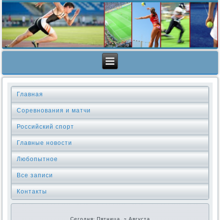
Главная
Соревнования и матчи
Российский спорт
Главные новости
Любопытное
Все записи
Контакты
Сегодня: Пятница, 7 Августа