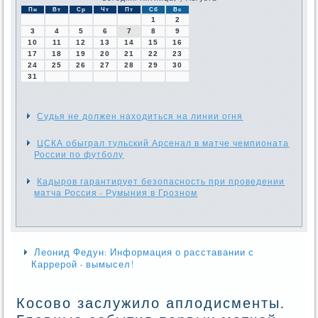
Пн
Вт
Ср
Чт
Пт
Сб
Вс
1
2
3
4
5
6
7
8
9
10
11
12
13
14
15
16
17
18
19
20
21
22
23
24
25
26
27
28
29
30
31
Судья не должен находиться на линии огня
ЦСКА обыграл тульский Арсенал в матче чемпионата
России по футболу
Кадыров гарантирует безопасность при проведении
матча Россия - Румыния в Грозном
Леонид Федун: Информация о расставании с
Каррерой - вымысел!
Косово заслужило аплодисменты.