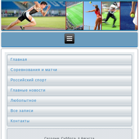
Главная
Соревнования и матчи
Российский спорт
Главные новости
Любопытное
Все записи
Контакты
Сегодня: Суббота, 8 Августа