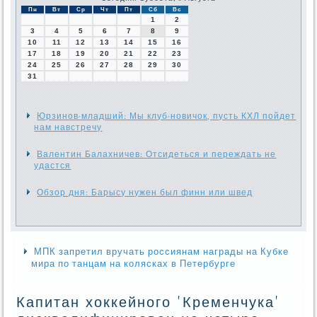
Пн
Вт
Ср
Чт
Пт
Сб
Вс
1
2
3
4
5
6
7
8
9
10
11
12
13
14
15
16
17
18
19
20
21
22
23
24
25
26
27
28
29
30
31
Юрзинов-младший: Мы клуб-новичок, пусть КХЛ пойдет
нам навстречу
Валентин Балахничев: Отсидеться и переждать не
удастся
Обзор дня: Барысу нужен был финн или швед
МПК запретил вручать россиянам награды на Кубке
мира по танцам на колясках в Петербурге
Капитан хоккейного 'Кременчука'