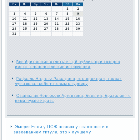
Пн
Вт
Ср
Чт
Пт
Сб
Вс
1
2
3
4
5
6
7
8
9
10
11
12
13
14
15
16
17
18
19
20
21
22
23
24
25
26
27
28
29
30
31
Все британские атлеты из 3-й публикации хакеров
имеют терапевтические исключения
Рафаэль Надаль: Расстроен, что проиграл, так как
чувствовал себя готовым к турниру
Станислав Черчесов: Аргентина, Бельгия, Бразилия - с
ними нужно играть
Эмери: Если у ПСЖ возникнут сложности с
завоеванием титула, это к лучшему