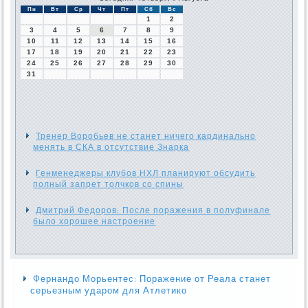
Пн
Вт
Ср
Чт
Пт
Сб
Вс
1
2
3
4
5
6
7
8
9
10
11
12
13
14
15
16
17
18
19
20
21
22
23
24
25
26
27
28
29
30
31
Тренер Воробьев не станет ничего кардинально
менять в СКА в отсутствие Знарка
Генменеджеры клубов НХЛ планируют обсудить
полный запрет толчков со спины
Дмитрий Федоров: После поражения в полуфинале
было хорошее настроение
Фернандо Морьентес: Поражение от Реала станет
серьезным ударом для Атлетико