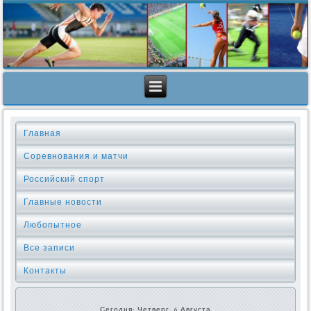
Главная
Соревнования и матчи
Российский спорт
Главные новости
Любопытное
Все записи
Контакты
Сегодня: Четверг, 6 Августа