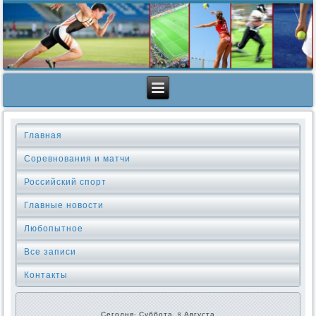
Главная
Соревнования и матчи
Российский спорт
Главные новости
Любопытное
Все записи
Контакты
Сегодня: Суббота, 8 Августа