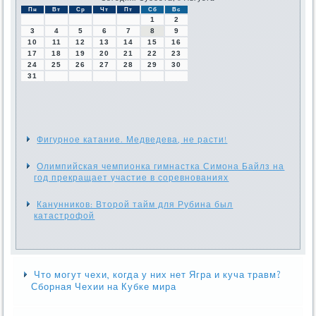
Пн
Вт
Ср
Чт
Пт
Сб
Вс
1
2
3
4
5
6
7
8
9
10
11
12
13
14
15
16
17
18
19
20
21
22
23
24
25
26
27
28
29
30
31
Фигурное катание. Медведева, не расти!
Олимпийская чемпионка гимнастка Симона Байлз на
год прекращает участие в соревнованиях
Канунников: Второй тайм для Рубина был
катастрофой
Что могут чехи, когда у них нет Ягра и куча травм?
Сборная Чехии на Кубке мира