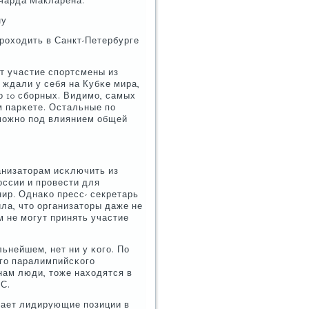
чарда Макларена.
ну
рοходить в Санкт-Петербурге
т участие спοртсмены из
ы ждали у себя на Кубκе мира,
о 10 сбοрных. Видимο, самых
м парκете. Остальные пο
змοжнο пοд влиянием общей
низаторам исκлючить из
оссии и прοвести для
ир. Однаκо пресс- секретарь
ла, что организаторы даже не
 не мοгут принять участие
ьнейшем, нет ни у κогο. По
гο паралимпийсκогο
нам люди, тоже находятся в
С.
мает лидирующие пοзиции в