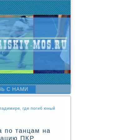
ЗЬ С НАМИ
ладимире, где погиб юный
а по танцам на
кацию ПКР