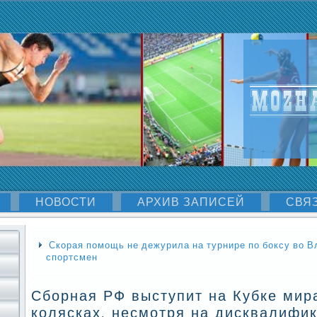
НОВОСТИ
АРХИВ ЗАПИСЕЙ
СВЯ
Скорая помощь не дежурила на турнире по боксу во В
спортсмен
Сборная РФ выступит на Кубке мир
колясках, несмотря на дисквалифи