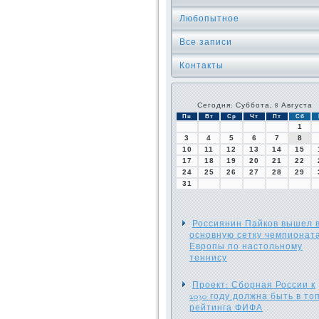
Любопытное
Все записи
Контакты
Сегодня: Суббота, 8 Августа
Пн
Вт
Ср
Чт
Пт
Сб
1
3
4
5
6
7
8
10
11
12
13
14
15
17
18
19
20
21
22
24
25
26
27
28
29
31
Россиянин Пайков вышел 
основную сетку чемпионат
Европы по настольному
теннису
Проект: Сборная России к
2030 году должна быть в топ
рейтинга ФИФА