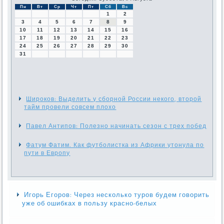
Пн
Вт
Ср
Чт
Пт
Сб
Вс
1
2
3
4
5
6
7
8
9
10
11
12
13
14
15
16
17
18
19
20
21
22
23
24
25
26
27
28
29
30
31
Широков: Выделить у сборной России некого, второй
тайм провели совсем плохо
Павел Антипов: Полезно начинать сезон с трех побед
Фатум Фатим. Как футболистка из Африки утонула по
пути в Европу
Игорь Егоров: Через несколько туров будем говорить
уже об ошибках в пользу красно-белых