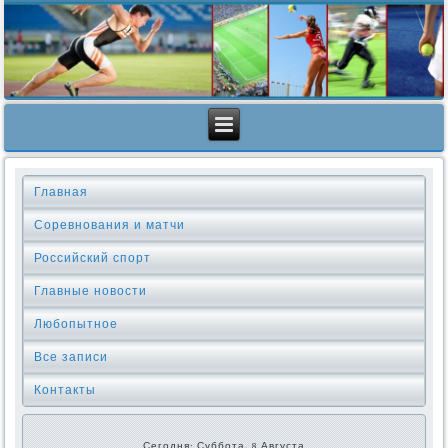
Главная
Соревнования и матчи
Российский спорт
Главные новости
Любопытное
Все записи
Контакты
Сегодня: Суббота, 8 Августа