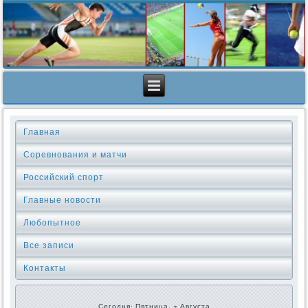
Главная
Соревнования и матчи
Российский спорт
Главные новости
Любопытное
Все записи
Контакты
Сегодня: Пятница, 7 Августа