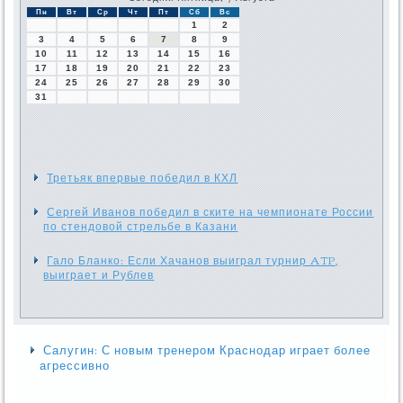
Пн
Вт
Ср
Чт
Пт
Сб
Вс
1
2
3
4
5
6
7
8
9
10
11
12
13
14
15
16
17
18
19
20
21
22
23
24
25
26
27
28
29
30
31
Третьяк впервые победил в КХЛ
Сергей Иванов победил в ските на чемпионате России
по стендовой стрельбе в Казани
Гало Бланко: Если Хачанов выиграл турнир ATP,
выиграет и Рублев
Салугин: С новым тренером Краснодар играет более
агрессивно