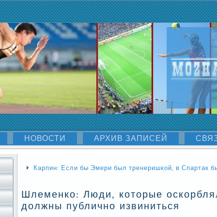
НОВОСТИ
АРХИВ ЗАПИСЕЙ
СВЯ
Карпин: Если бы Эмери был тренеришкой, в Спартак бы
Шлеменко: Люди, которые оскорбля
должны публично извиниться