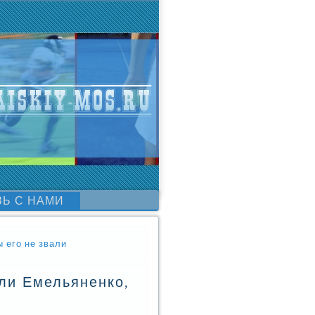
ЗЬ С НАМИ
 его не звали
ли Емельяненко,