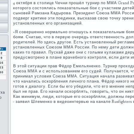
4 октября в столице Чечни прошёл турнир по ММА Grand Pri
которого состоялись показательные бои с участием детей
сыновей Рамзана Кадырова. Президент Союза ММА Росс
подверг критике эти поединки, высказав свою точку зрен
установленных его организацией.
«Я совершенно нормально отношусь к показательным боя
боям. Считаю, что в первую очередь ответственность до
родителей. Но здесь другое. Есть установленный регламен
установленных Союзом ММА России. По нему дети должн
Вс
каких-то правил. Пускай даже они с голыми кулаками деру
2
предусмотрено в плане врачебного контроля, если дети 
9
16
В этой ситуации прав Фёдор Емельяненко. Турнир проход
23
Союза ММА и с использованием его судей. Получается, ч
30
принимал условия Союза ММА. Ситуация начала развиват
что начались оскорбления личного плана. Фёдор никого н
готов к диалогу. Если бы его убедили, что его мнение неп
был не прав. Его начали оскорблять, говорить, что он никт
уха
Как минимум, люди, которые его оскорбляли, должны пере
о
- заявил Шлеменко в видеоинтервью на канале Rusfighters в