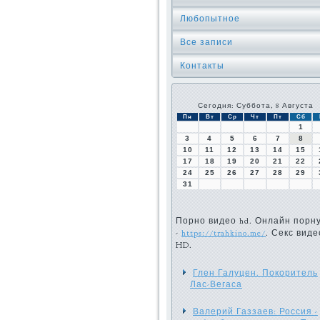
Любопытное
Все записи
Контакты
Сегодня: Суббота, 8 Августа
Пн
Вт
Ср
Чт
Пт
Сб
1
3
4
5
6
7
8
10
11
12
13
14
15
17
18
19
20
21
22
24
25
26
27
28
29
31
Порно видео hd. Онлайн порн
-
https://trahkino.me/
. Секс виде
HD.
Глен Галуцен. Покоритель
Лас-Вегаса
Валерий Газзаев: Россия -