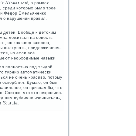
x Akhmat 2016, в рамках
, среди которых было трое
ии Фёдор Емельяненко
ия о нарушении правил,
м детей. Вообще к детским
лжна ложиться на совесть
т, он как свод законов,
ы выступать, придерживаясь
тся, но если всё
имеют необходимые навыки.
ил полностью под эгидой
то турнир автоматически
ься не очень красиво, потому
е оскорблял. Думаю, он был
равильное, он признал бы, что
о. Считаю, что это некрасиво.
д ним публично извиниться»,
 Youtube.