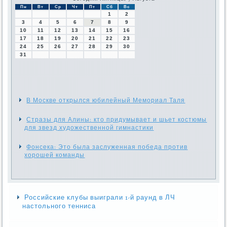
Пн
Вт
Ср
Чт
Пт
Сб
Вс
1
2
3
4
5
6
7
8
9
10
11
12
13
14
15
16
17
18
19
20
21
22
23
24
25
26
27
28
29
30
31
В Москве открылся юбилейный Мемориал Таля
Стразы для Алины: кто придумывает и шьет костюмы
для звезд художественной гимнастики
Фонсека: Это была заслуженная победа против
хорошей команды
Российские клубы выиграли 1-й раунд в ЛЧ
настольного тенниса