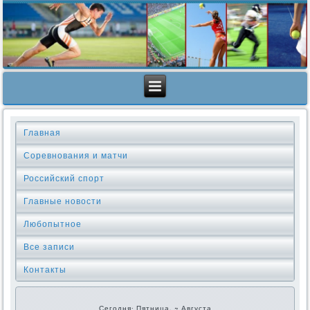
Главная
Соревнования и матчи
Российский спорт
Главные новости
Любопытное
Все записи
Контакты
Сегодня: Пятница, 7 Августа