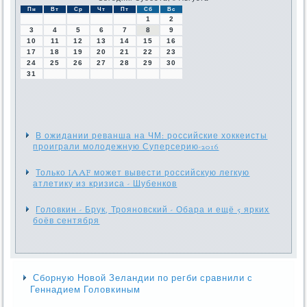
Пн
Вт
Ср
Чт
Пт
Сб
Вс
1
2
3
4
5
6
7
8
9
10
11
12
13
14
15
16
17
18
19
20
21
22
23
24
25
26
27
28
29
30
31
В ожидании реванша на ЧМ: российские хоккеисты
проиграли молодежную Суперсерию-2016
Только IAAF может вывести российскую легкую
атлетику из кризиса - Шубенков
Головкин - Брук, Трояновский - Обара и ещё 5 ярких
боёв сентября
Сборную Новой Зеландии по регби сравнили с
Геннадием Головкиным