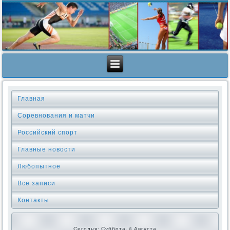
Главная
Соревнования и матчи
Российский спорт
Главные новости
Любопытное
Все записи
Контакты
Сегодня: Суббота, 8 Августа