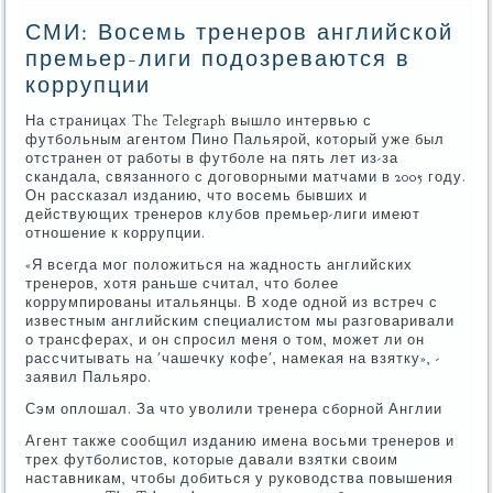
СМИ: Восемь тренеров английской
премьер-лиги подозреваются в
коррупции
На страницах The Telegraph вышло интервью с
футбольным агентом Пино Пальярой, который уже был
отстранен от работы в футболе на пять лет из-за
скандала, связанного с договорными матчами в 2005 году.
Он рассказал изданию, что восемь бывших и
действующих тренеров клубов премьер-лиги имеют
отношение к коррупции.
«Я всегда мог положиться на жадность английских
тренеров, хотя раньше считал, что более
коррумпированы итальянцы. В ходе одной из встреч с
известным английским специалистом мы разговаривали
о трансферах, и он спросил меня о том, может ли он
рассчитывать на 'чашечку кофе', намекая на взятку», -
заявил Пальяро.
Сэм оплошал. За что уволили тренера сборной Англии
Агент также сообщил изданию имена восьми тренеров и
трех футболистов, которые давали взятки своим
наставникам, чтобы добиться у руководства повышения