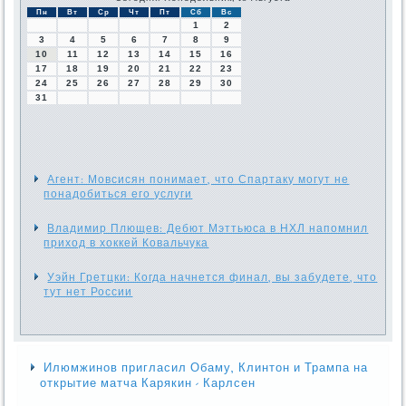
Пн
Вт
Ср
Чт
Пт
Сб
Вс
1
2
3
4
5
6
7
8
9
10
11
12
13
14
15
16
17
18
19
20
21
22
23
24
25
26
27
28
29
30
31
Агент: Мовсисян понимает, что Спартаку могут не
понадобиться его услуги
Владимир Плющев: Дебют Мэттьюса в НХЛ напомнил
приход в хоккей Ковальчука
Уэйн Гретцки: Когда начнется финал, вы забудете, что
тут нет России
Илюмжинов пригласил Обаму, Клинтон и Трампа на
открытие матча Карякин - Карлсен