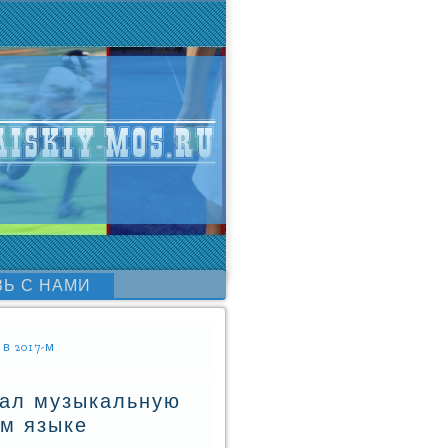
ЗЬ С НАМИ
в 2017-м
чал музыкальную
ом языке