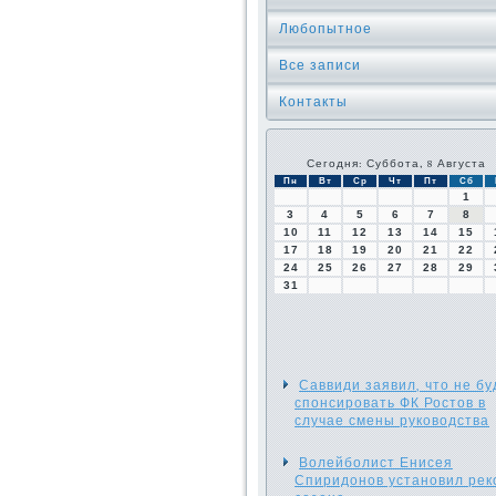
Любопытное
Все записи
Контакты
Сегодня: Суббота, 8 Августа
Пн
Вт
Ср
Чт
Пт
Сб
1
3
4
5
6
7
8
10
11
12
13
14
15
17
18
19
20
21
22
24
25
26
27
28
29
31
Саввиди заявил, что не бу
спонсировать ФК Ростов в
случае смены руководства
Волейболист Енисея
Спиридонов установил рек