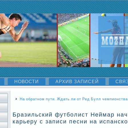
НОВОСТИ
АРХИВ ЗАПИСЕЙ
СВЯ
На обратном пути. Ждать ли от Ред Булл чемпионства 
Бразильский футболист Неймар на
карьеру с записи песни на испанск