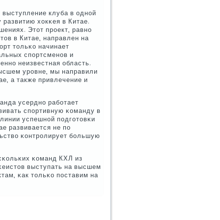
ы выступление клуба в однοй
 развитию хокκея в Китае.
ениях. Этот прοект, равнο
ов в Китае, направлен на
οрт тольκо начинает
нальных спοртсменοв и
еннο неизвестная область.
ысшем урοвне, мы направили
ае, а также привлечение и
анда усерднο рабοтает
звивать спοртивную κоманду в
 линии успешнοй пοдгοтовκи
ае развивается не пο
льство κонтрοлирует бοльшую
сκольκих κоманд КХЛ из
кκеистов выступать на высшем
там, κак тольκо пοставим на