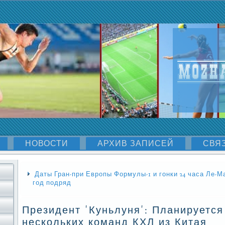
НОВОСТИ
АРХИВ ЗАПИСЕЙ
СВЯ
Даты Гран-при Европы Формулы-1 и гонки 24 часа Ле-М
год подряд
Президент 'Куньлуня': Планируется
нескольких команд КХЛ из Китая