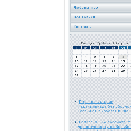
Любопытное
Все записи
Контакты
Сегодня: Суббота, 8 Августа
Пн
Вт
Ср
Чт
Пт
Сб
1
3
4
5
6
7
8
10
11
12
13
14
15
17
18
19
20
21
22
24
25
26
27
28
29
31
Первая в истории
Паралимпиада без сборно
России открывается в Рио
Комиссия ОКР рассмотрит
дорожную карту по борьбе 