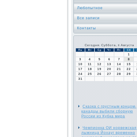
Любопытное
Все записи
Контакты
Сегодня: Суббота, 8 Августа
Пн
Вт
Ср
Чт
Пт
Сб
1
3
4
5
6
7
8
10
11
12
13
14
15
17
18
19
20
21
22
24
25
26
27
28
29
31
Сказка с грустным концом:
канадцы выбили сборную
России из Кубка мира
Чемпионка ОИ норвежская
лыжница Йохауг временно