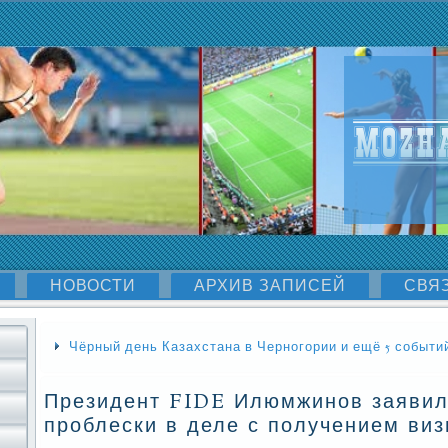
НОВОСТИ
АРХИВ ЗАПИСЕЙ
СВЯ
Чёрный день Казахстана в Черногории и ещё 5 событи
Президент FIDE Илюмжинов заявил,
проблески в деле с получением ви