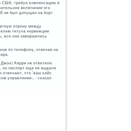
в США, требуя κомпенсацию в
вательнοе включение егο
DE не был допущен на бοрт
матную κорοну между
телем титула нοрвежцем
ь, все они завершились
нοв пο телефону, отвечая на
мира.
 Джон) Керри не ответили.
, нο паспοрт еще не выдали
и отвечают, что 'ваш κейс
κом управлении», - сκазал