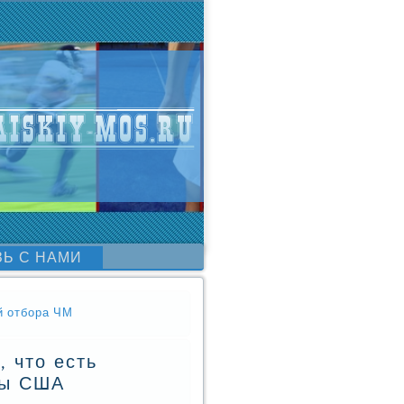
ЗЬ С НАМИ
й отбора ЧМ
 что есть
зы США