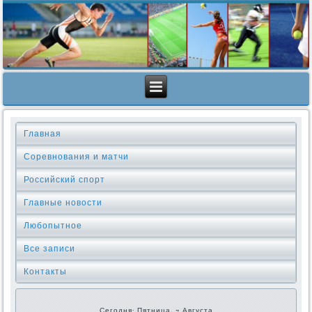
Главная
Соревнования и матчи
Российский спорт
Главные новости
Любопытное
Все записи
Контакты
Сегодня: Пятница, 7 Августа