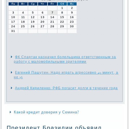
Пн
Вт
Ср
Чт
Пт
Сб
Вс
1
2
3
4
5
6
7
8
9
10
11
12
13
14
15
16
17
18
19
20
21
22
23
24
25
26
27
28
29
30
31
ФК Спартак назначил болельщика ответственным за
работу с маломобильными зрителями
Евгений Пашутин: Надо играть агрессивно 40 минут, а
не 36
Андрей Кириленко: РФБ погасит долги в течение года
Какой кредит доверия у Семина?
Президент Бразилии объявил