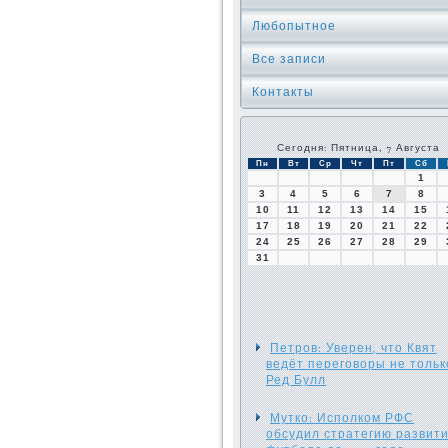
Любопытное
Все записи
Контакты
Сегодня: Пятница, 7 Августа
Пн
Вт
Ср
Чт
Пт
Сб
1
3
4
5
6
7
8
10
11
12
13
14
15
17
18
19
20
21
22
24
25
26
27
28
29
31
Петров: Уверен, что Квят
ведёт переговоры не тольк
Ред Булл
Мутко: Исполком РФС
обсудил стратегию развит