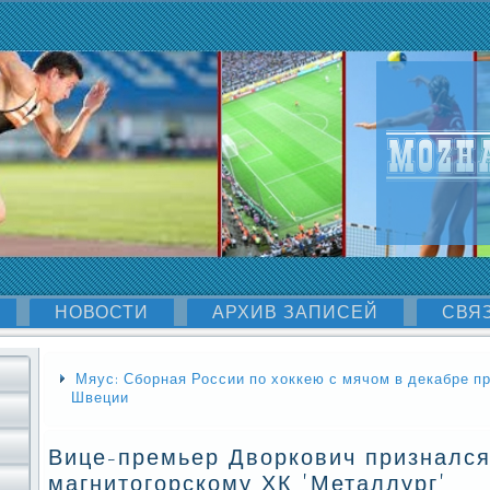
НОВОСТИ
АРХИВ ЗАПИСЕЙ
СВЯ
Мяус: Сборная России по хоккею с мячом в декабре пр
Швеции
Вице-премьер Дворкович признался
магнитогорскому ХК 'Металлург'