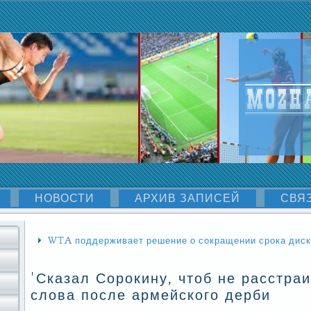
НОВОСТИ
АРХИВ ЗАПИСЕЙ
СВЯ
WTA поддерживает решение о сокращении срока дис
'Сказал Сорокину, чтоб не расстра
слова после армейского дерби