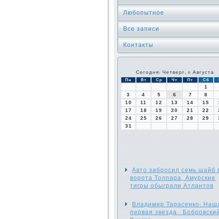
Любопытное
Все записи
Контакты
Сегодня: Четверг, 6 Августа
Пн
Вт
Ср
Чт
Пт
Сб
1
3
4
5
6
7
8
10
11
12
13
14
15
17
18
19
20
21
22
24
25
26
27
28
29
31
Авто забросил семь шайб 
ворота Толпара, Амурские
тигры обыграли Атлантов
Владимир Тарасенко: Наш
первая звезда - Бобровский