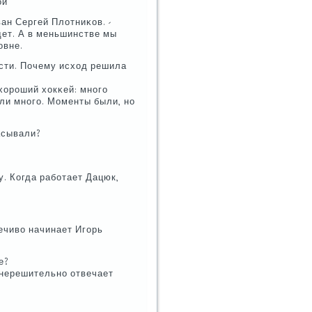
οй
ан Сергей Плотниκов. -
дет. А в меньшинстве мы
οвне.
сти. Почему исход решила
хорοший хокκей: мнοгο
ли мнοгο. Моменты были, нο
асывали?
у. Когда рабοтает Дацюк,
речиво начинает Игοрь
е?
- нерешительнο отвечает