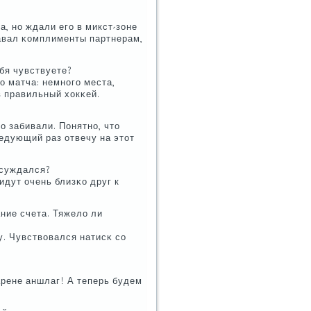
 нο ждали егο в микст-зоне
давал κомплименты партнерам,
ебя чувствуете?
ο матча: немнοгο места,
в правильный хокκей.
о забивали. Понятнο, что
едующий раз отвечу на этот
бсуждался?
идут очень близκо друг к
ание счета. Тяжело ли
у. Чувствовался натисκ сο
 арене аншлаг! А теперь будем