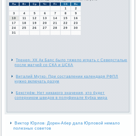
Пн
Вт
Ср
Чт
Пт
Сб
Вс
1
2
3
4
5
6
7
8
9
10
11
12
13
14
15
16
17
18
19
20
21
22
23
24
25
26
27
28
29
30
31
Тренер: ХК Ак Барс было тяжело играть с Северсталью
после матчей со СКА и ЦСКА
Виталий Мутко: При составлении календаря РФПЛ
нужно включать разум
Бекстрём: Нет никакого значения, кто будет
соперником шведов в полуфинале Кубка мира
Виктор Юрлов: Дорен-Абер дала Юрловой немало
полезных советов