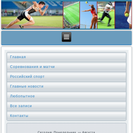
Главная
Соревнования и матчи
Российский спорт
Главные новости
Любопытное
Все записи
Контакты
Сегодня: Понедельник, 10 Августа