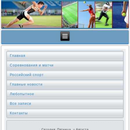
Главная
Соревнования и матчи
Российский спорт
Главные новости
Любопытное
Все записи
Контакты
Сегодня: Пятница, 7 Августа