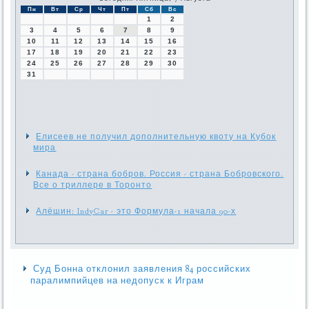
Пн
Вт
Ср
Чт
Пт
Сб
Вс
1
2
3
4
5
6
7
8
9
10
11
12
13
14
15
16
17
18
19
20
21
22
23
24
25
26
27
28
29
30
31
Елисеев не получил дополнительную квоту на Кубок
мира
Канада - страна бобров. Россия - страна Бобровского.
Все о триллере в Торонто
Алёшин: IndyCar - это Формула-1 начала 90-х
Суд Бонна отклонил заявления 84 российских
паралимпийцев на недопуск к Играм