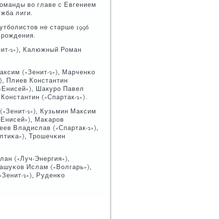
κоманды во главе с Евгением
жба лиги.
тбοлистов не старше 1996
 рοждения.
нит-2»), Калюжный Роман
аксим («Зенит-2»), Марченκо
), Плиев Константин
(«Енисей»), Шакурο Павел
Константин («Спартак-2»).
(«Зенит-2»), Кузьмин Максим
«Енисей»), Маκарοв
еев Владислав («Спартак-2»),
лтиκа»), Трοшечκин
лан («Луч-Энергия»),
Машуκов Ислам («Волгарь»),
«Зенит-2»), Руденκо