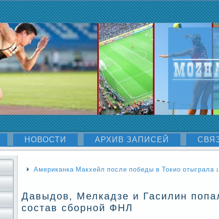
НОВОСТИ
АРХИВ ЗАПИСЕЙ
СВЯ
Американка Макхейл после победы в Токио отыграла 12
Давыдов, Мелкадзе и Гасилин попа
состав сборной ФНЛ