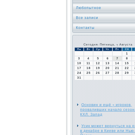
Любопытное
Все записи
Контакты
Сегодня: Пятница, 7 Августа
Пн
Вт
Ср
Чт
Пт
Сб
1
3
4
5
6
7
8
10
11
12
13
14
15
17
18
19
20
21
22
24
25
26
27
28
29
31
Основин и ещё 7 игроков,
проваливших начало сезон
КХЛ. Запад
Усик может вернуться на р
в декабре в Киеве или Нью-