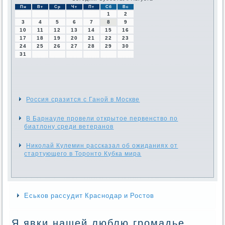
Пн
Вт
Ср
Чт
Пт
Сб
Вс
1
2
3
4
5
6
7
8
9
10
11
12
13
14
15
16
17
18
19
20
21
22
23
24
25
26
27
28
29
30
31
Россия сразится с Ганой в Москве
В Барнауле провели открытое первенство по
биатлону среди ветеранов
Николай Кулемин рассказал об ожиданиях от
стартующего в Торонто Кубка мира
Еськов рассудит Краснодар и Ростов
Я явки нашей люблю громадье.