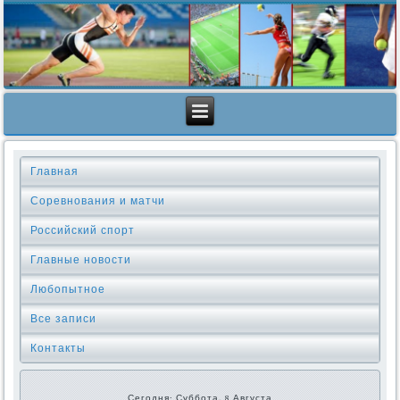
Главная
Соревнования и матчи
Российский спорт
Главные новости
Любопытное
Все записи
Контакты
Сегодня: Суббота, 8 Августа