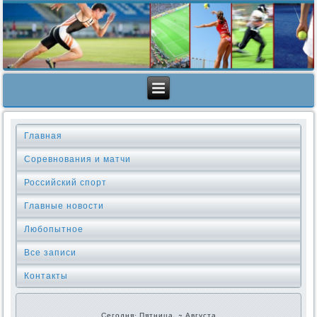
Главная
Соревнования и матчи
Российский спорт
Главные новости
Любопытное
Все записи
Контакты
Сегодня: Пятница, 7 Августа