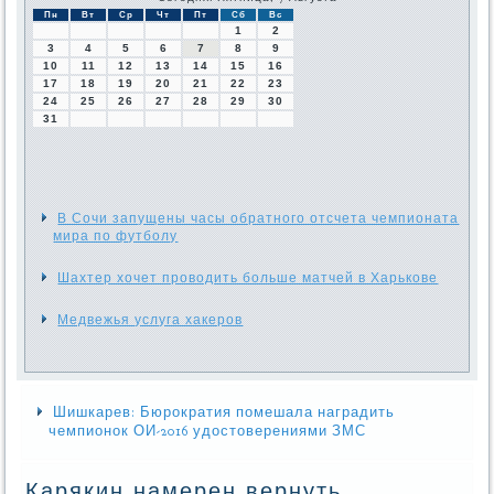
Пн
Вт
Ср
Чт
Пт
Сб
Вс
1
2
3
4
5
6
7
8
9
10
11
12
13
14
15
16
17
18
19
20
21
22
23
24
25
26
27
28
29
30
31
В Сочи запущены часы обратного отсчета чемпионата
мира по футболу
Шахтер хочет проводить больше матчей в Харькове
Медвежья услуга хакеров
Шишкарев: Бюрократия помешала наградить
чемпионок ОИ-2016 удостоверениями ЗМС
Карякин намерен вернуть