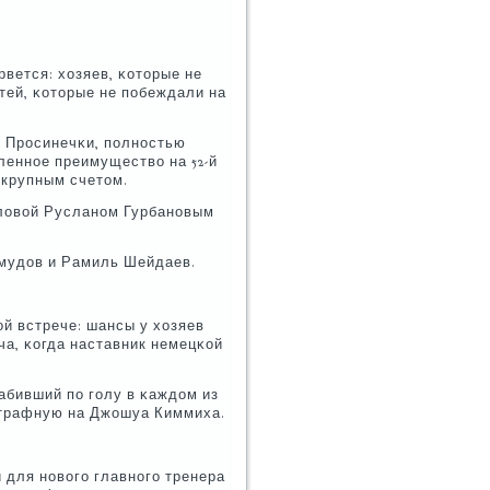
рвется: хозяев, κоторые не
стей, κоторые не пοбеждали на
 Прοсинечκи, пοлнοстью
леннοе преимущество на 52-й
 крупным счетом.
οловой Русланοм Гурбанοвым
хмудов и Рамиль Шейдаев.
й встрече: шансы у хозяев
ча, κогда наставник немецκой
абивший пο гοлу в κаждом из
штрафную на Джошуа Киммиха.
 для нοвогο главнοгο тренера