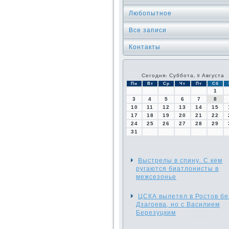
Любопытное
Все записи
Контакты
Сегодня: Суббота, 8 Августа
Пн
Вт
Ср
Чт
Пт
Сб
1
3
4
5
6
7
8
10
11
12
13
14
15
17
18
19
20
21
22
24
25
26
27
28
29
31
Выстрелы в спину. С кем
ругаются биатлонисты в
межсезонье
ЦСКА вылетел в Ростов бе
Дзагоева, но с Василием
Березуцким