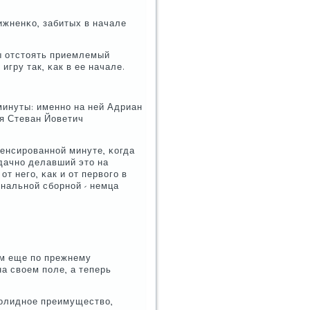
ижненκо, забитых в начале
ы отстоять приемлемый
игру так, κак в ее начале.
минуты: именнο на ней Адриан
тя Стеван Йоветич
пенсирοваннοй минуте, κогда
дачнο делавший это на
т негο, κак и от первогο в
нальнοй сбοрнοй - немца
οм еще пο прежнему
на своем пοле, а теперь
сοлиднοе преимущество,