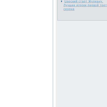
Царский старт Жулиану.
Лучшие игроки первой тре
сезона