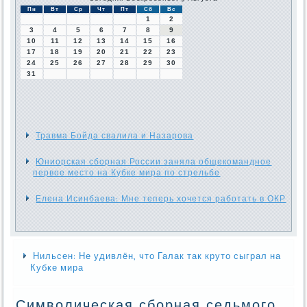
Пн
Вт
Ср
Чт
Пт
Сб
Вс
1
2
3
4
5
6
7
8
9
10
11
12
13
14
15
16
17
18
19
20
21
22
23
24
25
26
27
28
29
30
31
Травма Бойда свалила и Назарова
Юниорская сборная России заняла общекомандное
первое место на Кубке мира по стрельбе
Елена Исинбаева: Мне теперь хочется работать в ОКР
Нильсен: Не удивлён, что Галак так круто сыграл на
Кубке мира
Символическая сборная седьмого