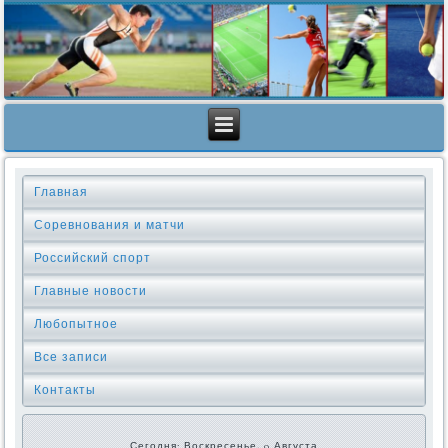
Главная
Соревнования и матчи
Российский спорт
Главные новости
Любопытное
Все записи
Контакты
Сегодня: Воскресенье, 9 Августа