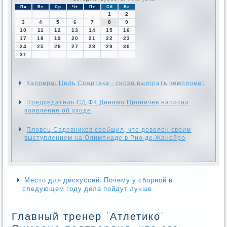
Пн
Вт
Ср
Чт
Пт
Сб
Вс
1
2
3
4
5
6
7
8
9
10
11
12
13
14
15
16
17
18
19
20
21
22
23
24
25
26
27
28
29
30
31
Каррера: Цель Спартака - снова выиграть чемпионат
Председатель СД ФК Динамо Проничев написал
заявление об уходе
Пловец Садовников сообщил, что доволен своим
выступлением на Олимпиаде в Рио-де-Жанейро
Место для дискуссий. Почему у сборной в
следующем году дела пойдут лучше
Главный тренер 'Атлетико'