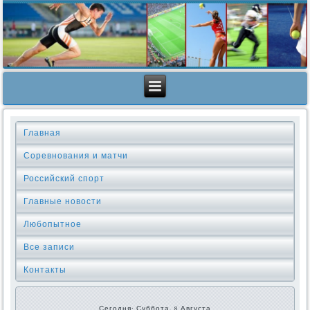
Главная
Соревнования и матчи
Российский спорт
Главные новости
Любопытное
Все записи
Контакты
Сегодня: Суббота, 8 Августа