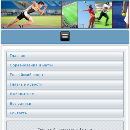
Главная
Соревнования и матчи
Российский спорт
Главные новости
Любопытное
Все записи
Контакты
Сегодня: Воскресенье, 9 Августа