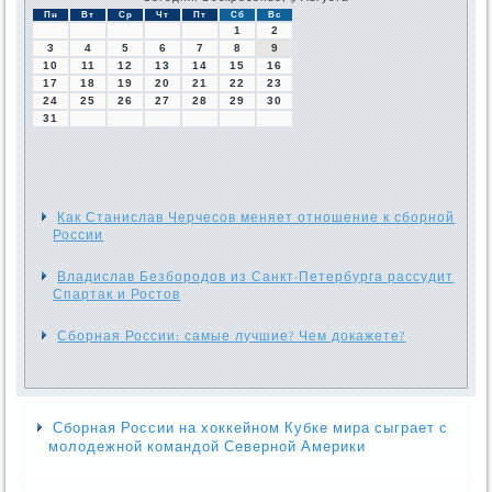
Пн
Вт
Ср
Чт
Пт
Сб
Вс
1
2
3
4
5
6
7
8
9
10
11
12
13
14
15
16
17
18
19
20
21
22
23
24
25
26
27
28
29
30
31
Как Станислав Черчесов меняет отношение к сборной
России
Владислав Безбородов из Санкт-Петербурга рассудит
Спартак и Ростов
Сборная России: самые лучшие? Чем докажете?
Сборная России на хоккейном Кубке мира сыграет с
молодежной командой Северной Америки