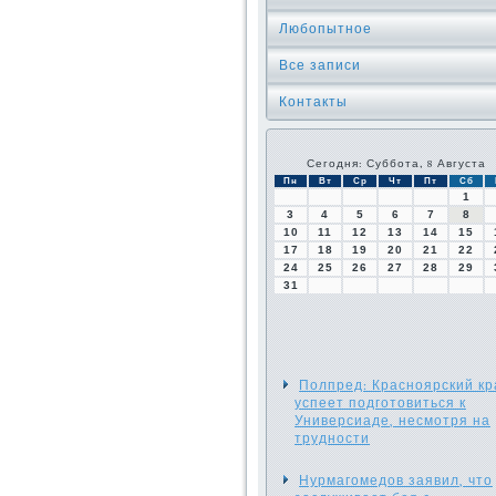
Любопытное
Все записи
Контакты
Сегодня: Суббота, 8 Августа
Пн
Вт
Ср
Чт
Пт
Сб
1
3
4
5
6
7
8
10
11
12
13
14
15
17
18
19
20
21
22
24
25
26
27
28
29
31
Полпред: Красноярский кр
успеет подготовиться к
Универсиаде, несмотря на
трудности
Нурмагомедов заявил, что