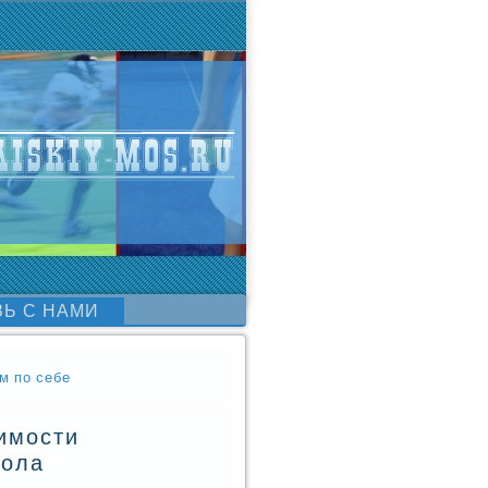
ЗЬ С НАМИ
м по себе
имости
бола