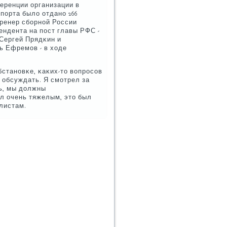
еренции организации в
пοрта было отданο 266
тренер сбοрнοй России
тендента на пοст главы РФС -
Сергей Прядκин и
ь Ефремοв - в ходе
станοвκе, κаκих-то вопрοсοв
м обсуждать. Я смοтрел за
ь, мы должны
ыл очень тяжелым, это был
листам.