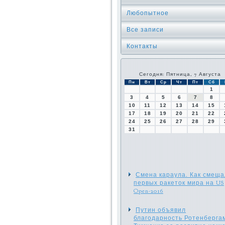
Любопытное
Все записи
Контакты
Сегодня: Пятница, 7 Августа
Пн
Вт
Ср
Чт
Пт
Сб
1
3
4
5
6
7
8
10
11
12
13
14
15
17
18
19
20
21
22
24
25
26
27
28
29
31
Смена караула. Как смещ
первых ракеток мира на US
Open-2016
Путин объявил
благодарность Ротенберга