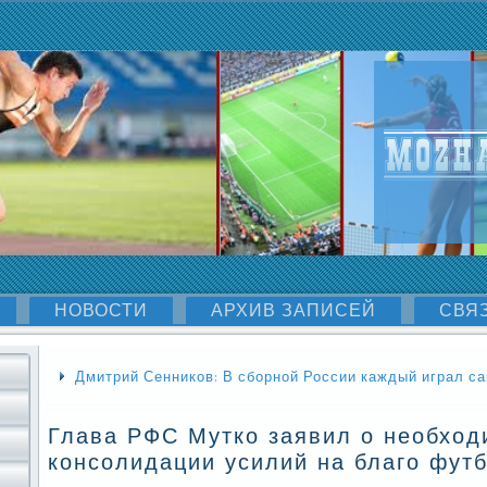
НОВОСТИ
АРХИВ ЗАПИСЕЙ
СВЯ
Дмитрий Сенников: В сборной России каждый играл са
Глава РФС Мутко заявил о необход
консолидации усилий на благо фут