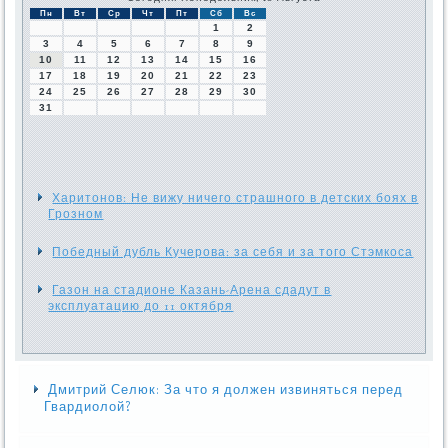
Пн
Вт
Ср
Чт
Пт
Сб
Вс
1
2
3
4
5
6
7
8
9
10
11
12
13
14
15
16
17
18
19
20
21
22
23
24
25
26
27
28
29
30
31
Харитонов: Не вижу ничего страшного в детских боях в
Грозном
Победный дубль Кучерова: за себя и за того Стэмкоса
Газон на стадионе Казань-Арена сдадут в
эксплуатацию до 11 октября
Дмитрий Селюк: За что я должен извиняться перед
Гвардиолой?