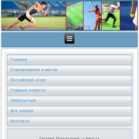
Главная
Соревнования и матчи
Российский спорт
Главные новости
Любопытное
Все записи
Контакты
Сегодня: Понедельник, 10 Августа