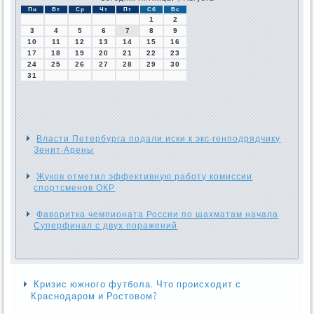
Пн
Вт
Ср
Чт
Пт
Сб
Вс
1
2
3
4
5
6
7
8
9
10
11
12
13
14
15
16
17
18
19
20
21
22
23
24
25
26
27
28
29
30
31
Власти Петербурга подали иски к экс-генподрядчику
Зенит-Арены
Жуков отметил эффективную работу комиссии
спортсменов ОКР
Фаворитка чемпионата России по шахматам начала
Суперфинал с двух поражений
Кризис южного футбола. Что происходит с
Краснодаром и Ростовом?