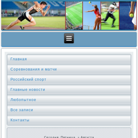
Главная
Соревнования и матчи
Российский спорт
Главные новости
Любопытное
Все записи
Контакты
Сегодня: Пятница, 7 Августа