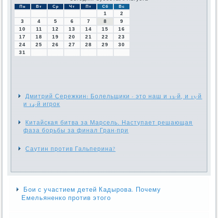
Пн
Вт
Ср
Чт
Пт
Сб
Вс
1
2
3
4
5
6
7
8
9
10
11
12
13
14
15
16
17
18
19
20
21
22
23
24
25
26
27
28
29
30
31
Дмитрий Сережкин: Болельщики - это наш и 12-й, и 13-й
и 14-й игрок
Китайская битва за Марсель. Наступает решающая
фаза борьбы за финал Гран-при
Саутин против Гальперина?
Бои с участием детей Кадырова. Почему
Емельяненко против этого