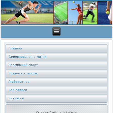
Главная
Соревнования и матчи
Российский спорт
Главные новости
Любопытное
Все записи
Контакты
Сегодня: Суббота, 8 Августа