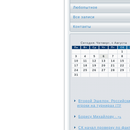
Любопытное
Все записи
Контакты
Сегодня: Четверг, 6 Августа
Пн
Вт
Ср
Чт
Пт
Сб
1
3
4
5
6
7
8
10
11
12
13
14
15
17
18
19
20
21
22
24
25
26
27
28
29
31
Второй Эшелон. Российск
игроки на турнирах ITF
Борису Михайлову - 72
СК начал проверку по фак