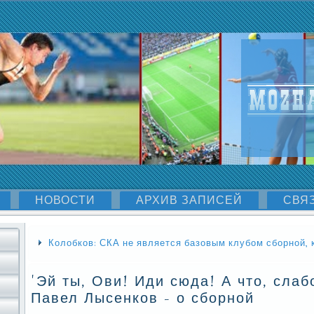
НОВОСТИ
АРХИВ ЗАПИСЕЙ
СВЯ
Колобков: СКА не является базовым клубом сборной, 
'Эй ты, Ови! Иди сюда! А что, слаб
Павел Лысенков - о сборной