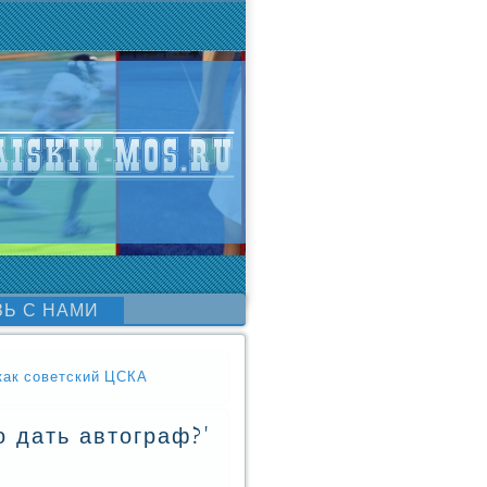
ЗЬ С НАМИ
как советский ЦСКА
о дать автограф?'