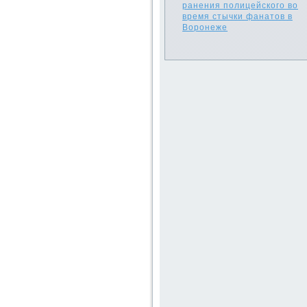
ранения полицейского во
время стычки фанатов в
Воронеже