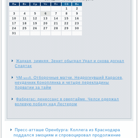
Пн
Вт
Ср
Чт
Пт
Сб
Вс
1
2
3
4
5
6
7
8
9
10
11
12
13
14
15
16
17
18
19
20
21
22
23
24
25
26
27
28
29
30
31
Жаркая, зимняя. Зенит обыграл Урал и снова догнал
Спартак
ЧМ-2018. Отборочные матчи. Недрогнувший Карасев,
неудачник Коноплянка и четыре перекладины
Хорватии за тайм
Фабрегас: ренессанс в овертайме. Челси одержал
волевую победу над Лестером
Пресс-атташе Оренбурга: Коллега из Краснодара
поддался эмоциям и спровоцировал продолжение