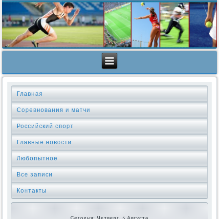
Главная
Соревнования и матчи
Российский спорт
Главные новости
Любопытное
Все записи
Контакты
Сегодня: Четверг, 6 Августа