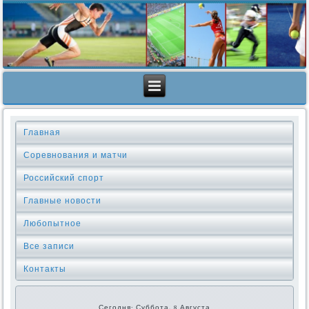
Главная
Соревнования и матчи
Российский спорт
Главные новости
Любопытное
Все записи
Контакты
Сегодня: Суббота, 8 Августа