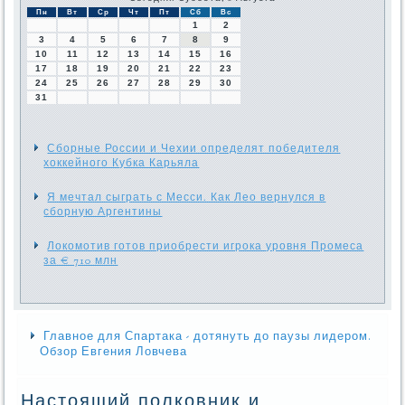
Пн
Вт
Ср
Чт
Пт
Сб
Вс
1
2
3
4
5
6
7
8
9
10
11
12
13
14
15
16
17
18
19
20
21
22
23
24
25
26
27
28
29
30
31
Сборные России и Чехии определят победителя
хоккейного Кубка Карьяла
Я мечтал сыграть с Месси. Как Лео вернулся в
сборную Аргентины
Локомотив готов приобрести игрока уровня Промеса
за € 710 млн
Главное для Спартака - дотянуть до паузы лидером.
Обзор Евгения Ловчева
Настоящий полковник и