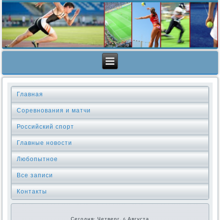
Главная
Соревнования и матчи
Российский спорт
Главные новости
Любопытное
Все записи
Контакты
Сегодня: Четверг, 6 Августа