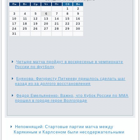
Пн
Вт
Ср
Чт
Пт
Сб
Вс
1
2
3
4
5
6
7
8
9
10
11
12
13
14
15
16
17
18
19
20
21
22
23
24
25
26
27
28
29
30
31
Четыре матча пройдут в воскресенье в чемпионате
России по футболу
Буянова: Фигуристу Питкееву пришлось сделать шаг
назад из-за долгого восстановления
Федор Емельяненко: Важно, что Кубок России по ММА
прошел в городе-герое Волгограде
Непомнящий: Стартовые партии матча между
Карякиным и Карлсеном были несодержательными