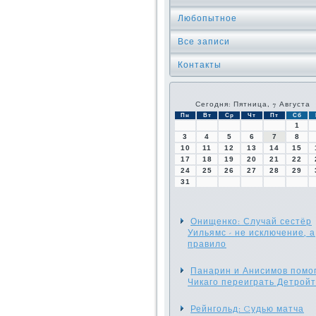
Любопытное
Все записи
Контакты
Сегодня: Пятница, 7 Августа
Пн
Вт
Ср
Чт
Пт
Сб
1
3
4
5
6
7
8
10
11
12
13
14
15
17
18
19
20
21
22
24
25
26
27
28
29
31
Онищенко: Случай сестёр
Уильямс - не исключение, а
правило
Панарин и Анисимов помо
Чикаго переиграть Детройт
Рейнгольд: Cудью матча