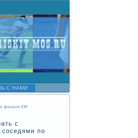
ЗЬ С НАМИ
ом финале КМ
рать с
с соседями по