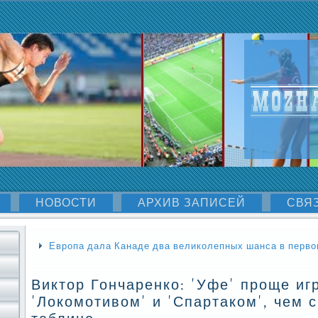
НОВОСТИ
АРХИВ ЗАПИСЕЙ
СВЯ
Европа дала Канаде два великолепных шанса в перв
Виктор Гончаренко: 'Уфе' проще иг
'Локомотивом' и 'Спартаком', чем 