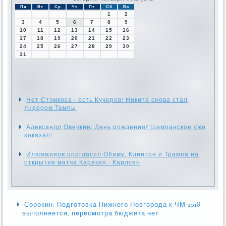
Пн
Вт
Ср
Чт
Пт
Сб
Вс
1
2
3
4
5
6
7
8
9
10
11
12
13
14
15
16
17
18
19
20
21
22
23
24
25
26
27
28
29
30
31
Нет Стэмкоса - есть Кучеров! Никита снова стал
лидером Тампы
Александр Овечкин: День рождения? Шампанское уже
заказал!
Илюмжинов пригласил Обаму, Клинтон и Трампа на
открытие матча Карякин - Карлсен
Сорокин: Подготовка Нижнего Новгорода к ЧМ-2018
выполняется, пересмотра бюджета нет