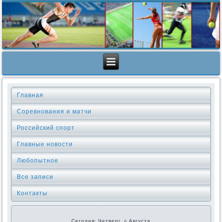
Главная
Соревнования и матчи
Российский спорт
Главные новости
Любопытное
Все записи
Контакты
Сегодня: Четверг, 6 Августа