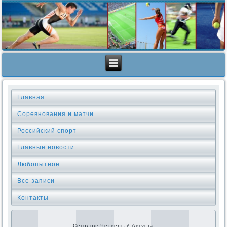
Главная
Соревнования и матчи
Российский спорт
Главные новости
Любопытное
Все записи
Контакты
Сегодня: Четверг, 6 Августа