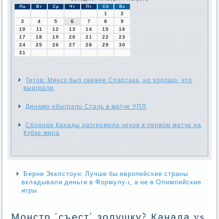
Пн
Вт
Ср
Чт
Пт
Сб
Вс
1
2
3
4
5
6
7
8
9
10
11
12
13
14
15
16
17
18
19
20
21
22
23
24
25
26
27
28
29
30
31
Титов: Минск был свежее Спартака, но хорошо, что
выиграли
Динамо обыграло Сталь в матче УПЛ
Сборная Канады разгромила чехов в первом матче на
Кубке мира
Берни Экклстоун: Лучше бы европейские страны
вкладывали деньги в Формулу-1, а не в Олимпийские
игры
Монстр 'съест' золушку? Канада vs