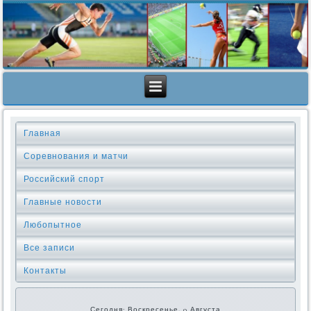
Главная
Соревнования и матчи
Российский спорт
Главные новости
Любопытное
Все записи
Контакты
Сегодня: Воскресенье, 9 Августа