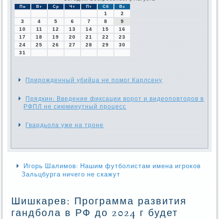
Пн
Вт
Ср
Чт
Пт
Сб
Вс
1
2
3
4
5
6
7
8
9
10
11
12
13
14
15
16
17
18
19
20
21
22
23
24
25
26
27
28
29
30
31
Прирожденный убийца не помог Карлсену
Прядкин: Введение фиксации ворот и видеоповторов в
РФПЛ не сиюминутный процесс
Гвардьола уже на троне
Игорь Шалимов: Нашим футболистам имена игроков
Зальцбурга ничего не скажут
Шишкарев: Программа развития
гандбола в РФ до 2024 г будет