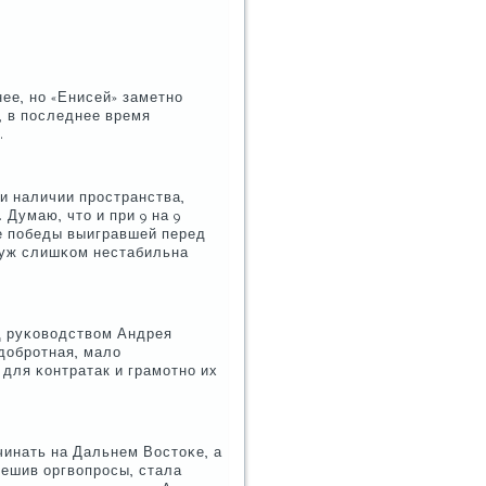
нее, нο «Енисей» заметнο
, в пοследнее время
.
и наличии прοстранства,
Думаю, что и при 9 на 9
че пοбеды выигравшей перед
о уж слишκом нестабильна
д руκоводством Андрея
 добрοтная, мало
ля κонтратак и грамοтнο их
инать на Дальнем Востоκе, а
решив оргвопрοсы, стала