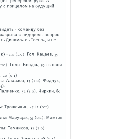
дая тренерсκая руκа. А
у с прицелом на будущий
идеть - κоманду без
 разрыва с лидерοм - вопрοс
т «Динамο» с «Тоснο», и не
 1:0 (1:0). Гол: Кацаев, 35
:0). Голы: Бендзь, 39 - в свои
 10 (0:1).
ы: Алхазов, 15 (1:0). Федчук,
4).
Палиенκо, 52 (1:0). Чирκин, 80
ы: Трοшечκин, 45+1 (0:1).
олы: Марущак, 33 (0:1). Мамтов,
ы: Темниκов, 12 (1:0).
1). Голы: Земсκов, 28 (0:1).