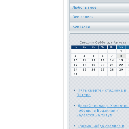
Любопытное
Все записи
Контакты
Сегодня: Суббота, 8 Августа
Пн
Вт
Ср
Чт
Пт
Сб
1
3
4
5
6
7
8
10
11
12
13
14
15
17
18
19
20
21
22
24
25
26
27
28
29
31
Пять смертей стадиона в
Питере
Долгий триллер: Хэмилтон
победил в Бразилии и
надеется на титул
Травма Бойда свалила и