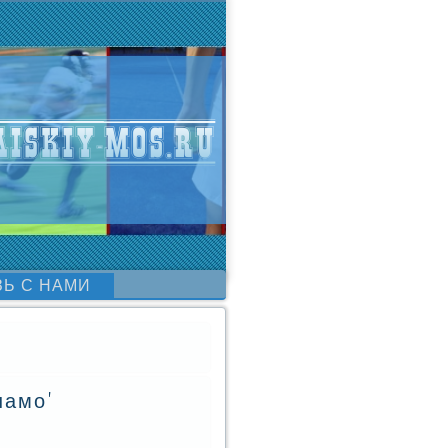
ЗЬ С НАМИ
намо'