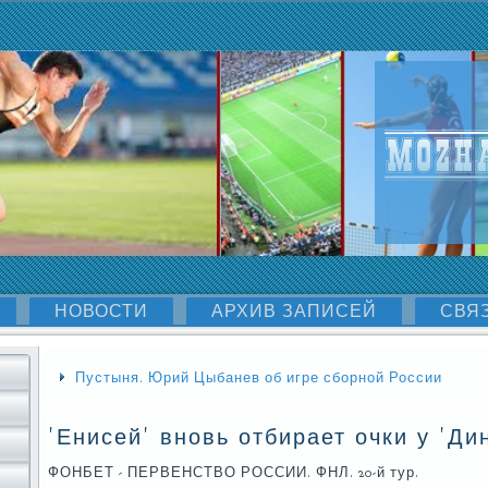
НОВОСТИ
АРХИВ ЗАПИСЕЙ
СВЯ
Пустыня. Юрий Цыбанев об игре сборной России
'Енисей' вновь отбирает очки у 'Ди
ФОНБЕТ - ПЕРВЕНСТВО РОССИИ. ФНЛ. 20-й тур.