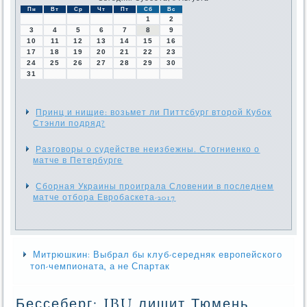
Пн
Вт
Ср
Чт
Пт
Сб
Вс
1
2
3
4
5
6
7
8
9
10
11
12
13
14
15
16
17
18
19
20
21
22
23
24
25
26
27
28
29
30
31
Принц и нищие: возьмет ли Питтсбург второй Кубок
Стэнли подряд?
Разговоры о судействе неизбежны. Стогниенко о
матче в Петербурге
Сборная Украины проиграла Словении в последнем
матче отбора Евробаскета-2017
Митрюшкин: Выбрал бы клуб-середняк европейского
топ-чемпионата, а не Спартак
Бессеберг: IBU лишит Тюмень