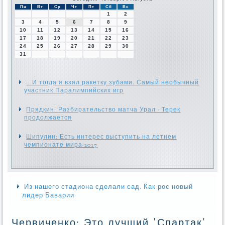
Пн
Вт
Ср
Чт
Пт
Сб
Вс
1
2
3
4
5
6
7
8
9
10
11
12
13
14
15
16
17
18
19
20
21
22
23
24
25
26
27
28
29
30
31
...И тогда я взял ракетку зубами. Самый необычный
участник Паралимпийских игр
Прядкин: Разбирательство матча Урал - Терек
продолжается
Шипулин: Есть интерес выступить на летнем
чемпионате мира-2017
Из нашего стадиона сделали сад. Как рос новый
лидер Баварии
Червиченко: Это лучший 'Спартак'