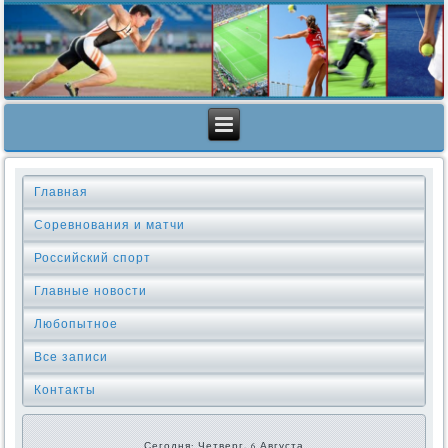
Главная
Соревнования и матчи
Российский спорт
Главные новости
Любопытное
Все записи
Контакты
Сегодня: Четверг, 6 Августа