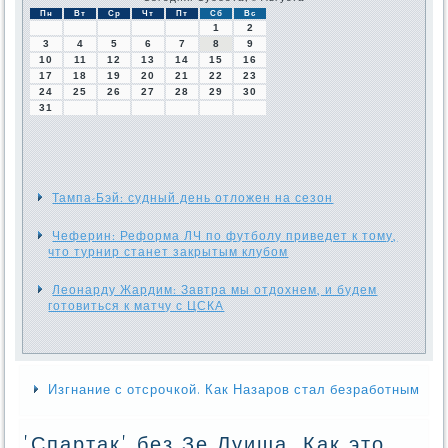
Пн
Вт
Ср
Чт
Пт
Сб
Вс
1
2
3
4
5
6
7
8
9
10
11
12
13
14
15
16
17
18
19
20
21
22
23
24
25
26
27
28
29
30
31
Тампа-Бэй: судный день отложен на сезон
Чеферин: Реформа ЛЧ по футболу приведет к тому,
что турнир станет закрытым клубом
Леонарду Жардим: Завтра мы отдохнем, и будем
готовиться к матчу с ЦСКА
Изгнание с отсрочкой. Как Назаров стал безработным
'Спартак' без Зе Луиша. Как это