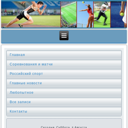
Главная
Соревнования и матчи
Российский спорт
Главные новости
Любопытное
Все записи
Контакты
Сегодня: Суббота, 8 Августа