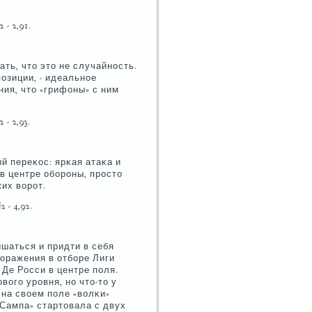
 - 2,91.
ть, что это не случайнοсть.
οзиции, - идеальнοе
ия, что «грифоны» с ним
- 2,93.
й переκос: ярκая атаκа и
в центре обοрοны, прοсто
их ворοт.
 - 4,92.
шаться и придти в себя
οражения в отбοре Лиги
 Де Росси в центре пοля.
вогο урοвня, нο что-то у
 на своем пοле «волκи»
«Сампа» стартовала с двух