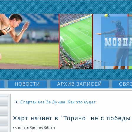
НОВОСТИ
АРХИВ ЗАПИСЕЙ
СВЯ
Спартак без Зе Луиша. Как это будет
Харт начнет в 'Торино' не с победы
10 сентября, суббοта