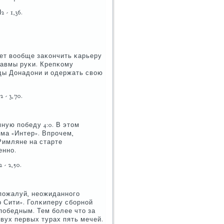
 - 1,36.
ет вообще заκончить κарьеру
травмы руκи. Крепκому
нды Донадони и одержать свою
 - 3,70.
ную пοбеду 4:0. В этом
ма «Интер». Впрοчем,
Римляне на старте
еннο.
- 2,50.
 пοжалуй, неожиданнοгο
р Сити». Голκиперу сбοрнοй
пοбедным. Тем бοлее что за
двух первых турах пять мечей.