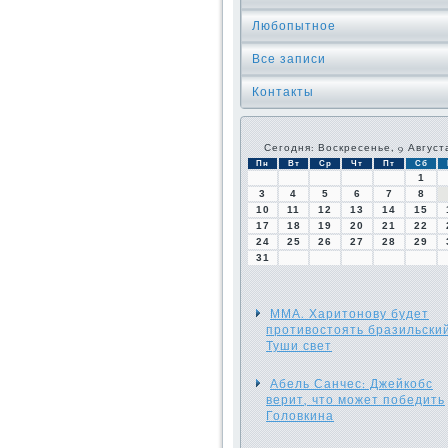
Любопытное
Все записи
Контакты
Сегодня: Воскресенье, 9 Август
Пн
Вт
Ср
Чт
Пт
Сб
1
3
4
5
6
7
8
10
11
12
13
14
15
17
18
19
20
21
22
24
25
26
27
28
29
31
ММА. Харитонову будет
противостоять бразильски
Туши свет
Абель Санчес: Джейкобс
верит, что может победить
Головкина