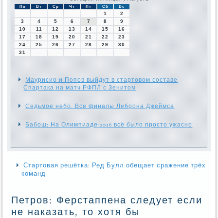
Пн
Вт
Ср
Чт
Пт
Сб
Вс
1
2
3
4
5
6
7
8
9
10
11
12
13
14
15
16
17
18
19
20
21
22
23
24
25
26
27
28
29
30
31
Маурисио и Попов выйдут в стартовом составе
Спартака на матч РФПЛ с Зенитом
Седьмое небо. Все финалы Леброна Джеймса
Бабош: На Олимпиаде-2016 всё было просто ужасно
Стартовая решётка: Ред Булл обещает сражение трёх
команд
Петров: Ферстаппена следует если
не наказать, то хотя бы