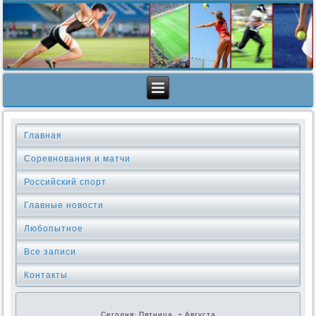
Главная
Соревнования и матчи
Российский спорт
Главные новости
Любопытное
Все записи
Контакты
Сегодня: Пятница, 7 Августа