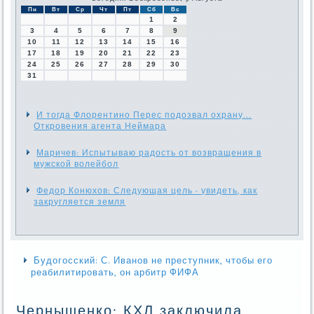
Пн
Вт
Ср
Чт
Пт
Сб
Вс
1
2
3
4
5
6
7
8
9
10
11
12
13
14
15
16
17
18
19
20
21
22
23
24
25
26
27
28
29
30
31
И тогда Флорентино Перес подозвал охрану...
Откровения агента Неймара
Маричев: Испытываю радость от возвращения в
мужской волейбол
Федор Конюхов: Следующая цель - увидеть, как
закругляется земля
Будогосский: С. Иванов не преступник, чтобы его
реабилитировать, он арбитр ФИФА
Чернышенко: КХЛ заключила