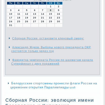
Пн
Вт
Ср
Чт
Пт
Сб
Вс
1
2
3
4
5
6
7
8
9
10
11
12
13
14
15
16
17
18
19
20
21
22
23
24
25
26
27
28
29
30
31
Сборная России: остановите кленовый смерч!
Александр Жуков: Выборы нового президента ОКР
состоятся только через год
Фаворитка чемпионата России по шахматам начала
Суперфинал с двух поражений
Белорусские спортсмены пронесли флаги России на
церемонии открытия Паралимпиады-2016
Сборная России: эволюция имени