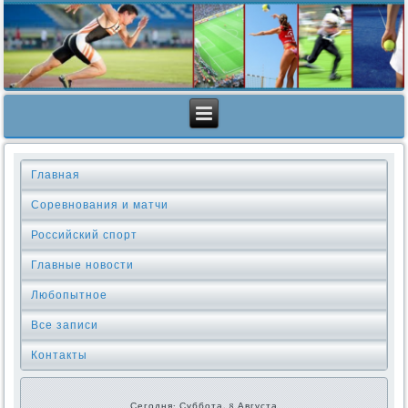
Главная
Соревнования и матчи
Российский спорт
Главные новости
Любопытное
Все записи
Контакты
Сегодня: Суббота, 8 Августа